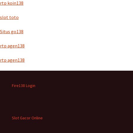
rtp koin138
slot toto
Situs go138
rtp agen138
rtp agen138
Fire138 Login
Slot Gacor Online