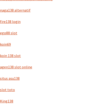
naga138 alternatif
fire138 login
egp88 slot
koin69
koin 138 slot
agen138 slot online
situs asu138
slot toto
King138