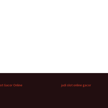
lot Gacor Online
judi slot online gacor