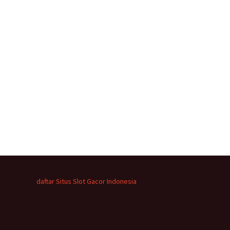
daftar Situs Slot Gacor Indonesia