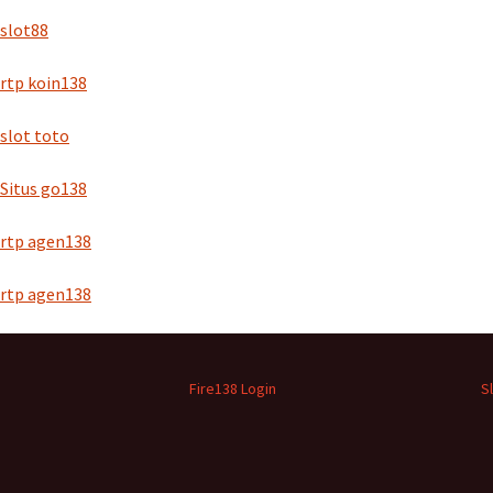
slot88
rtp koin138
slot toto
Situs go138
rtp agen138
rtp agen138
Fire138 Login
S