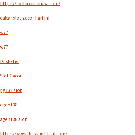
https://dollhousearuba.com/
daftar slot gacor hari ini
w77
w77
Dr sketer
Slot Gacor
pg138 slot
agen138
agen138 slot
https://www.thesuperficial.com/