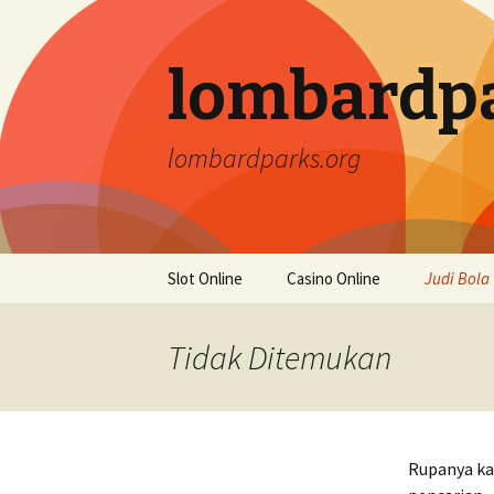
lombardpa
lombardparks.org
Langsung
Slot Online
Casino Online
Judi Bola
ke
isi
Tidak Ditemukan
Rupanya ka