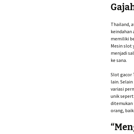
Gajah
Thailand, 
keindahan 
memiliki b
Mesin slot 
menjadi sal
ke sana.
Slot gacor 
lain. Selai
variasi pe
unik seper
ditemukan d
orang, bai
“Men