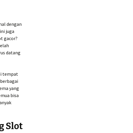
enal dengan
ni juga
ot gacor?
telah
rus datang
di tempat
 berbagai
tema yang
emua bisa
banyak
 Slot