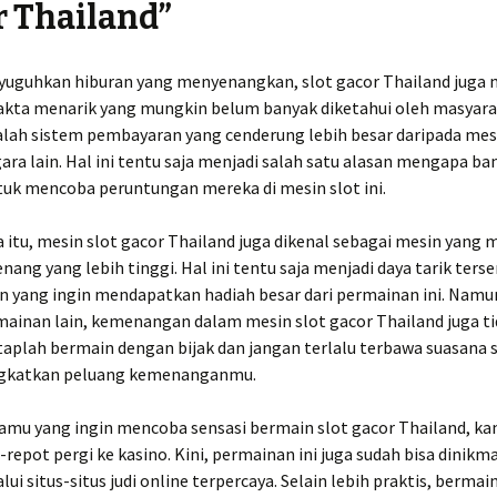
 Thailand”
yuguhkan hiburan yang menyenangkan, slot gacor Thailand juga 
akta menarik yang mungkin belum banyak diketahui oleh masyara
alah sistem pembayaran yang cenderung lebih besar daripada mesi
ra lain. Hal ini tentu saja menjadi salah satu alasan mengapa ba
ntuk mencoba peruntungan mereka di mesin slot ini.
a itu, mesin slot gacor Thailand juga dikenal sebagai mesin yang
ang yang lebih tinggi. Hal ini tentu saja menjadi daya tarik terse
n yang ingin mendapatkan hadiah besar dari permainan ini. Namun
mainan lain, kemenangan dalam mesin slot gacor Thailand juga ti
etaplah bermain dengan bijak dan jangan terlalu terbawa suasana
ngkatkan peluang kemenanganmu.
kamu yang ingin mencoba sensasi bermain slot gacor Thailand, ka
-repot pergi ke kasino. Kini, permainan ini juga sudah bisa dinikma
lui situs-situs judi online terpercaya. Selain lebih praktis, bermai