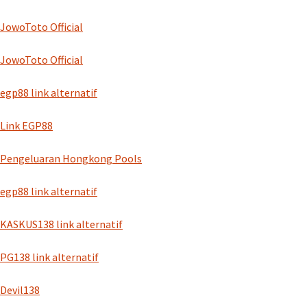
JowoToto Official
JowoToto Official
egp88 link alternatif
Link EGP88
Pengeluaran Hongkong Pools
egp88 link alternatif
KASKUS138 link alternatif
PG138 link alternatif
Devil138