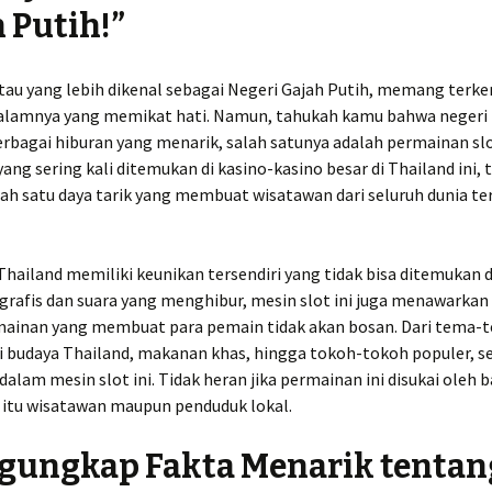
 Putih!”
atau yang lebih dikenal sebagai Negeri Gajah Putih, memang terk
alamnya yang memikat hati. Namun, tahukah kamu bahwa negeri i
erbagai hiburan yang menarik, salah satunya adalah permainan sl
yang sering kali ditemukan di kasino-kasino besar di Thailand ini, 
ah satu daya tarik yang membuat wisatawan dari seluruh dunia te
Thailand memiliki keunikan tersendiri yang tidak bisa ditemukan 
n grafis dan suara yang menghibur, mesin slot ini juga menawarkan
rmainan yang membuat para pemain tidak akan bosan. Dari tema-
ti budaya Thailand, makanan khas, hingga tokoh-tokoh populer, s
alam mesin slot ini. Tidak heran jika permainan ini disukai oleh 
k itu wisatawan maupun penduduk lokal.
gungkap Fakta Menarik tentang