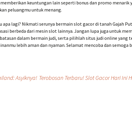
a memberikan keuntungan lain seperti bonus dan promo menarik y
kan peluangmu untuk menang.
u apa lagi? Nikmati serunya bermain slot gacor di tanah Gajah Pu
sasi berbeda dari mesin slot lainnya. Jangan lupa juga untuk me
batasan dalam bermain judi, serta pilihlah situs judi online yang 
inanmu lebih aman dan nyaman. Selamat mencoba dan semoga b
iland: Asyiknya!
Terobosan Terbaru! Slot Gacor Hari In