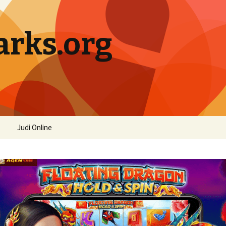
rks.org
Judi Online