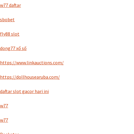
w77 daftar
sbobet
fly88 slot
dong77 xổ số
https://www.linkauctions.com/
https://dollhousearuba.com/
daftar slot gacor hari ini
w77
w77