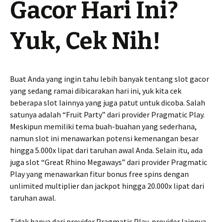
Gacor Hari Ini?
Yuk, Cek Nih!
Buat Anda yang ingin tahu lebih banyak tentang slot gacor
yang sedang ramai dibicarakan hari ini, yuk kita cek
beberapa slot lainnya yang juga patut untuk dicoba. Salah
satunya adalah “Fruit Party” dari provider Pragmatic Play.
Meskipun memiliki tema buah-buahan yang sederhana,
namun slot ini menawarkan potensi kemenangan besar
hingga 5.000x lipat dari taruhan awal Anda. Selain itu, ada
juga slot “Great Rhino Megaways” dari provider Pragmatic
Play yang menawarkan fitur bonus free spins dengan
unlimited multiplier dan jackpot hingga 20.000x lipat dari
taruhan awal.
Tidak hanya dari provider Pragmatic Play, provider lainnya