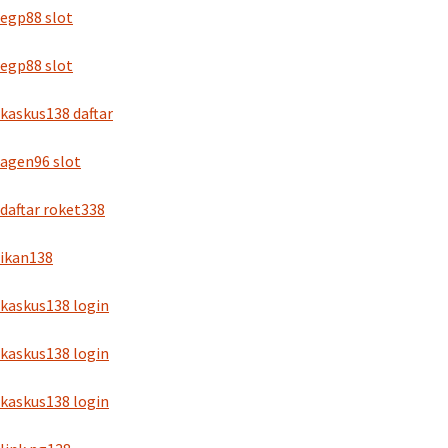
egp88 slot
egp88 slot
kaskus138 daftar
agen96 slot
daftar roket338
ikan138
kaskus138 login
kaskus138 login
kaskus138 login