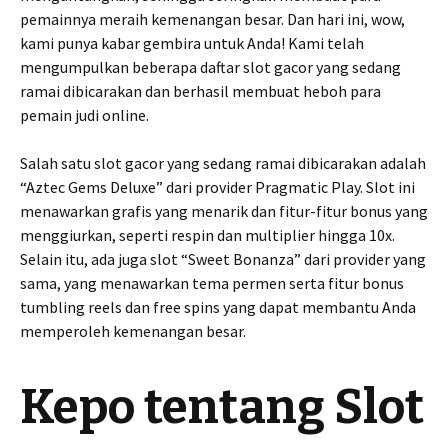
pemainnya meraih kemenangan besar. Dan hari ini, wow,
kami punya kabar gembira untuk Anda! Kami telah
mengumpulkan beberapa daftar slot gacor yang sedang
ramai dibicarakan dan berhasil membuat heboh para
pemain judi online.
Salah satu slot gacor yang sedang ramai dibicarakan adalah
“Aztec Gems Deluxe” dari provider Pragmatic Play. Slot ini
menawarkan grafis yang menarik dan fitur-fitur bonus yang
menggiurkan, seperti respin dan multiplier hingga 10x.
Selain itu, ada juga slot “Sweet Bonanza” dari provider yang
sama, yang menawarkan tema permen serta fitur bonus
tumbling reels dan free spins yang dapat membantu Anda
memperoleh kemenangan besar.
Kepo tentang Slot