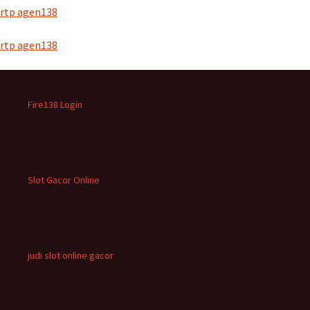
rtp agen138
rtp agen138
Fire138 Login
Slot Gacor Online
judi slot online gacor