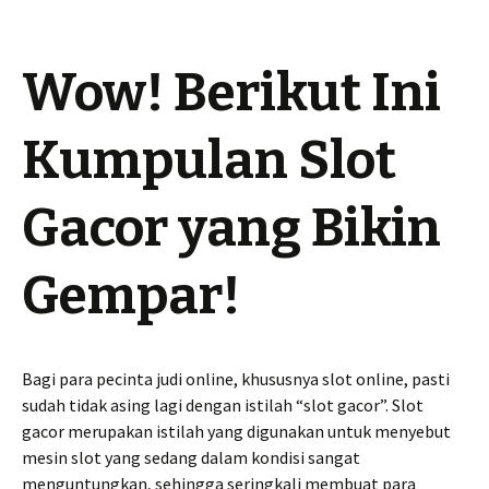
Wow! Berikut Ini
Kumpulan Slot
Gacor yang Bikin
Gempar!
Bagi para pecinta judi online, khususnya slot online, pasti
sudah tidak asing lagi dengan istilah “slot gacor”. Slot
gacor merupakan istilah yang digunakan untuk menyebut
mesin slot yang sedang dalam kondisi sangat
menguntungkan, sehingga seringkali membuat para