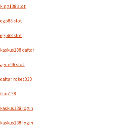
king138 slot
egp88 slot
egp88 slot
kaskus138 daftar
agen96 slot
daftar roket338
ikan138
kaskus138 login
kaskus138 login