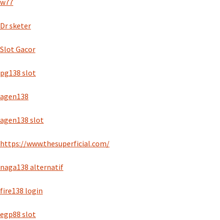
w77
Dr sketer
Slot Gacor
pg138 slot
agen138
agen138 slot
https://www.thesuperficial.com/
naga138 alternatif
fire138 login
egp88 slot