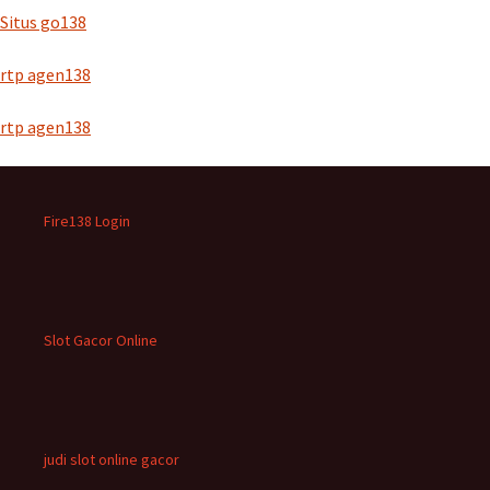
Situs go138
rtp agen138
rtp agen138
Fire138 Login
Slot Gacor Online
judi slot online gacor