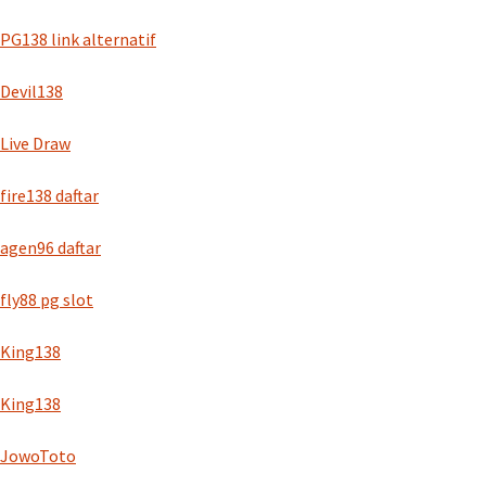
PG138 link alternatif
Devil138
Live Draw
fire138 daftar
agen96 daftar
fly88 pg slot
King138
King138
JowoToto