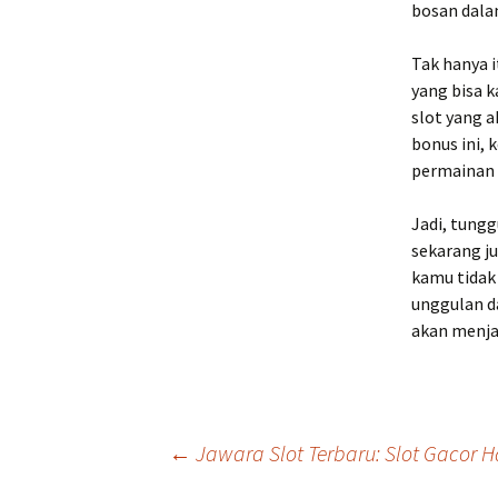
bosan dala
Tak hanya 
yang bisa 
slot yang 
bonus ini,
permainan
Jadi, tung
sekarang j
kamu tidak
unggulan da
akan menja
Navigasi
←
Jawara Slot Terbaru: Slot Gacor Har