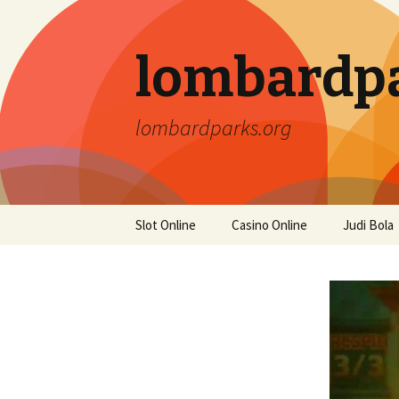
lombardpa
lombardparks.org
Langsung
Slot Online
Casino Online
Judi Bola
ke
isi