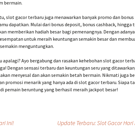
m bermain.
itu, slot gacor terbaru juga menawarkan banyak promo dan bonus
kamu dapatkan. Mulai dari bonus deposit, bonus cashback, hingga
akan memberikan hadiah besar bagi pemenangnya. Dengan adany
 kesempatan untuk meraih keuntungan semakin besar dan membu
 semakin menguntungkan.
gu apalagi? Ayo bergabung dan rasakan kehebohan slot gacor terb
uga! Dengan sensasi terbaru dan keuntungan seru yang ditawarkan
 akan menyesal dan akan semakin betah bermain. Nikmati juga ber
n promosi menarik yang hanya ada di slot gacor terbaru. Siapa t
di pemain beruntung yang berhasil meraih jackpot besar!
i Ini!
Update Terbaru: Slot Gacor Hari