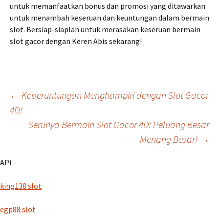
untuk memanfaatkan bonus dan promosi yang ditawarkan
untuk menambah keseruan dan keuntungan dalam bermain
slot. Bersiap-siaplah untuk merasakan keseruan bermain
slot gacor dengan Keren Abis sekarang!
Navigasi
←
Keberuntungan Menghampiri dengan Slot Gacor
4D!
Serunya Bermain Slot Gacor 4D: Peluang Besar
Tulisan
Menang Besar!
→
APi
king138 slot
egp88 slot