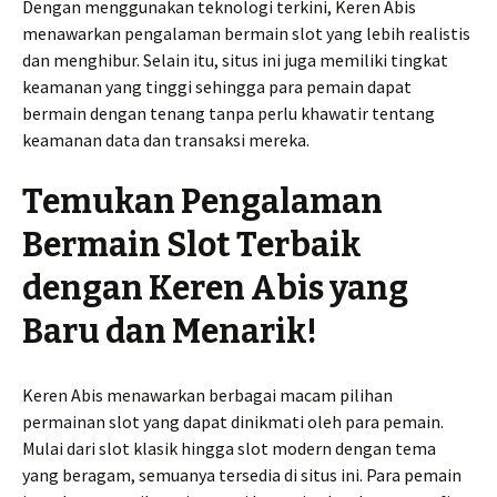
Dengan menggunakan teknologi terkini, Keren Abis
menawarkan pengalaman bermain slot yang lebih realistis
dan menghibur. Selain itu, situs ini juga memiliki tingkat
keamanan yang tinggi sehingga para pemain dapat
bermain dengan tenang tanpa perlu khawatir tentang
keamanan data dan transaksi mereka.
Temukan Pengalaman
Bermain Slot Terbaik
dengan Keren Abis yang
Baru dan Menarik!
Keren Abis menawarkan berbagai macam pilihan
permainan slot yang dapat dinikmati oleh para pemain.
Mulai dari slot klasik hingga slot modern dengan tema
yang beragam, semuanya tersedia di situs ini. Para pemain