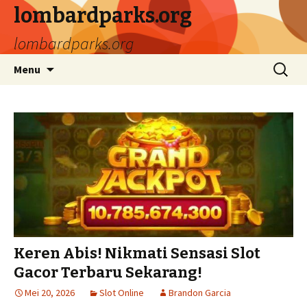
lombardparks.org
lombardparks.org
Langsung
Cari
Menu
ke
untuk:
isi
Keren Abis! Nikmati Sensasi Slot
Gacor Terbaru Sekarang!
Mei 20, 2026
Slot Online
Brandon Garcia