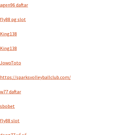
agen96 daftar
fly88 pg slot
King138
King138
JowoToto
https://sparksvolleyballclub.com/
w77 daftar
sbobet
fly88 slot