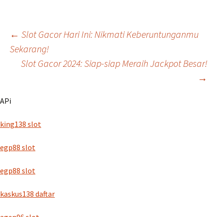
Navigasi
←
Slot Gacor Hari Ini: Nikmati Keberuntunganmu
Sekarang!
Slot Gacor 2024: Siap-siap Meraih Jackpot Besar!
Tulisan
→
APi
king138 slot
egp88 slot
egp88 slot
kaskus138 daftar