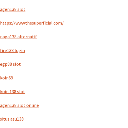
agen138 slot
https://www.thesuperficial.com/
naga138 alternatif
fire138 login
egp88 slot
koin69
koin 138 slot
agen138 slot online
situs asu138