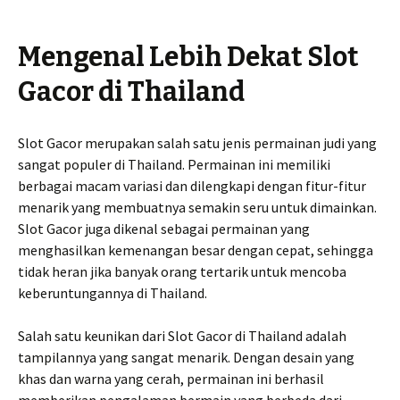
Mengenal Lebih Dekat Slot
Gacor di Thailand
Slot Gacor merupakan salah satu jenis permainan judi yang
sangat populer di Thailand. Permainan ini memiliki
berbagai macam variasi dan dilengkapi dengan fitur-fitur
menarik yang membuatnya semakin seru untuk dimainkan.
Slot Gacor juga dikenal sebagai permainan yang
menghasilkan kemenangan besar dengan cepat, sehingga
tidak heran jika banyak orang tertarik untuk mencoba
keberuntungannya di Thailand.
Salah satu keunikan dari Slot Gacor di Thailand adalah
tampilannya yang sangat menarik. Dengan desain yang
khas dan warna yang cerah, permainan ini berhasil