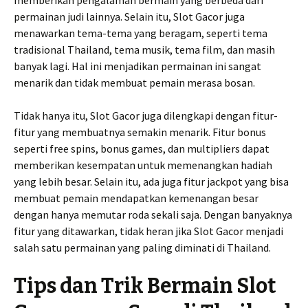
memberikan pengalaman bermain yang berbeda dari
permainan judi lainnya. Selain itu, Slot Gacor juga
menawarkan tema-tema yang beragam, seperti tema
tradisional Thailand, tema musik, tema film, dan masih
banyak lagi. Hal ini menjadikan permainan ini sangat
menarik dan tidak membuat pemain merasa bosan.
Tidak hanya itu, Slot Gacor juga dilengkapi dengan fitur-
fitur yang membuatnya semakin menarik. Fitur bonus
seperti free spins, bonus games, dan multipliers dapat
memberikan kesempatan untuk memenangkan hadiah
yang lebih besar. Selain itu, ada juga fitur jackpot yang bisa
membuat pemain mendapatkan kemenangan besar
dengan hanya memutar roda sekali saja. Dengan banyaknya
fitur yang ditawarkan, tidak heran jika Slot Gacor menjadi
salah satu permainan yang paling diminati di Thailand.
Tips dan Trik Bermain Slot